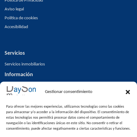
Política de Privacidad
Aviso legal
Política de cookies
Accesibilidad
Servicios
Servicios inmobiliarios
Información
Inicio
Gestionar consentimiento
Inmuebles
Altas/ Bajas V.O
Para ofrecer las mejores experiencias, utilizamos tecnologías como las cookies
Blog
para almacenar y/o acceder a la información del dispositivo. El consentimiento de
estas tecnologías nos permitirá procesar datos como el comportamiento de
Contacto
navegación o las identificaciones únicas en este sitio. No consentir o retirar el
consentimiento, puede afectar negativamente a ciertas características y funciones.
Venta de pisos en Alcalá la Real