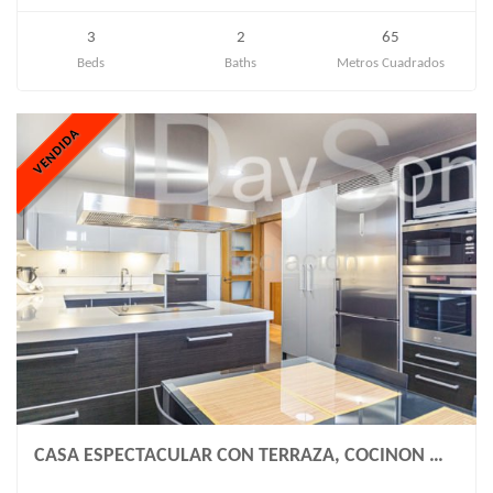
3
2
65
Beds
Baths
Metros Cuadrados
VENDIDA
CASA ESPECTACULAR CON TERRAZA, COCINON …