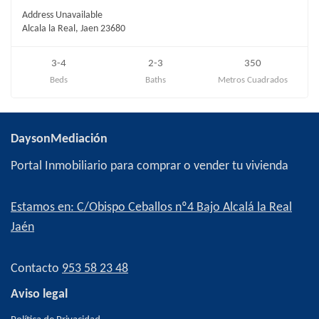
Address Unavailable
Alcala la Real, Jaen 23680
3-4
2-3
350
Beds
Baths
Metros Cuadrados
DaysonMediación
Portal Inmobiliario para comprar o vender tu vivienda
Estamos en: C/Obispo Ceballos nº4 Bajo Alcalá la Real
Jaén
Contacto
953 58 23 48
Aviso legal