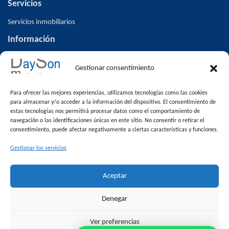
Servicios
Servicios inmobiliarios
Información
Inicio
Gestionar consentimiento
Inmuebles
Altas/ Bajas V.O
Para ofrecer las mejores experiencias, utilizamos tecnologías como las cookies
Blog
para almacenar y/o acceder a la información del dispositivo. El consentimiento de
estas tecnologías nos permitirá procesar datos como el comportamiento de
Contacto
navegación o las identificaciones únicas en este sitio. No consentir o retirar el
consentimiento, puede afectar negativamente a ciertas características y funciones.
Venta de pisos en Alcalá la Real
Inmuebles
Gestionar los servicios
Destacada
Aceptar
En oferta
Inmobiliaria Alcalá la Real
Denegar
Pisos en Alcalá la Real
Ver preferencias
Casas en Alcalá la Real