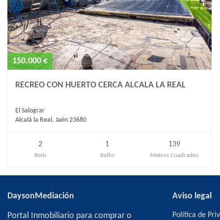
150.000 €
RECREO CON HUERTO CERCA ALCALA LA REAL
El Salograr
Alcalá la Real, Jaén 23680
2
1
139
Beds
Baths
Metros Cuadrados
DaysonMediación
Aviso legal
Portal Inmobiliario para comprar o
Política de Pri