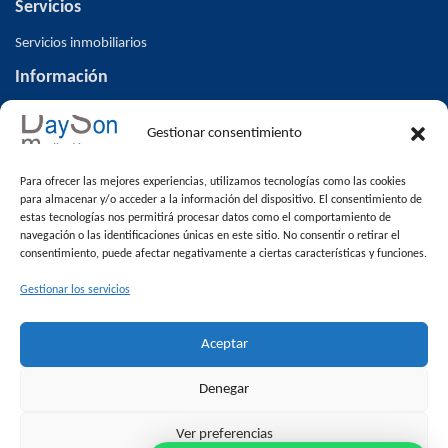
Servicios
Servicios inmobiliarios
Información
Inicio
Gestionar consentimiento
Inmuebles
Altas/ Bajas V.O
Para ofrecer las mejores experiencias, utilizamos tecnologías como las cookies
Blog
para almacenar y/o acceder a la información del dispositivo. El consentimiento de
estas tecnologías nos permitirá procesar datos como el comportamiento de
Contacto
navegación o las identificaciones únicas en este sitio. No consentir o retirar el
consentimiento, puede afectar negativamente a ciertas características y funciones.
Venta de pisos en Alcalá la Real
Inmuebles
Gestionar los servicios
Destacada
Aceptar
En oferta
Inmobiliaria Alcalá la Real
Denegar
Pisos en Alcalá la Real
Ver preferencias
Casas en Alcalá la Real