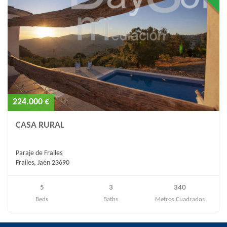
224.000 €
CASA RURAL
Paraje de Frailes
Frailes, Jaén 23690
5
3
340
Beds
Baths
Metros Cuadrados