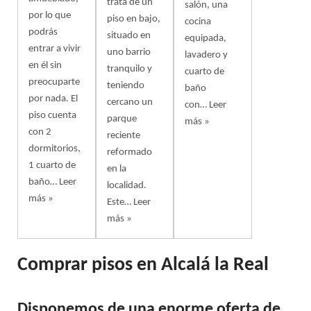
trata de un
salón, una
por lo que
piso en bajo,
cocina
podrás
situado en
equipada,
entrar a vivir
uno barrio
lavadero y
en él sin
tranquilo y
cuarto de
preocuparte
teniendo
baño
por nada. El
cercano un
con…
Leer
piso cuenta
parque
más »
con 2
reciente
dormitorios,
reformado
1 cuarto de
en la
baño…
Leer
localidad.
más »
Este…
Leer
más »
Comprar pisos en Alcalá la Real
Disponemos de una enorme oferta de