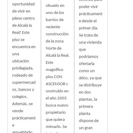
oportunidad
situado en
poder vivir
de vivir en
uno de los
prácticament
pleno centro
barrios de
e desde el
de Alcalá la
reciente
primer día.
Real! Este
construcción
Se trata de
piso se
de la zona
una vivienda
encuentra en
Norte de
que
una
Alcalá la Real.
podríamos
ubicación
Este
ofertarla
privilegiada,
magnífico
como un
rodeado de
piso CON
ático, ya que
supermercad
ASCENSOR c
se distribuye
os, bancos y
onstruido en
en dos
colegios.
el año 2005
plantas, la
Además, se
busca nuevo
primera
vende
propietario
planta
prácticament
que quiera
dispone de
e
mimarlo. Se
un gran
amueblado,