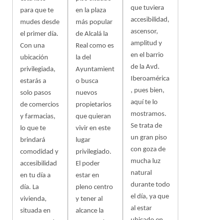
que tuviera
para que te
en la plaza
accesibilidad,
mudes desde
más popular
ascensor,
el primer día.
de Alcalá la
amplitud y
Con una
Real como es
en el barrio
ubicación
la del
de la Avd.
privilegiada,
Ayuntamient
Iberoamérica
estarás a
o busca
, pues bien,
solo pasos
nuevos
aquí te lo
de comercios
propietarios
mostramos.
y farmacias,
que quieran
Se trata de
lo que te
vivir en este
un gran piso
brindará
lugar
con goza de
comodidad y
privilegiado.
mucha luz
accesibilidad
El poder
natural
en tu día a
estar en
durante todo
día. La
pleno centro
el día, ya que
vivienda,
y tener al
al estar
situada en
alcance la