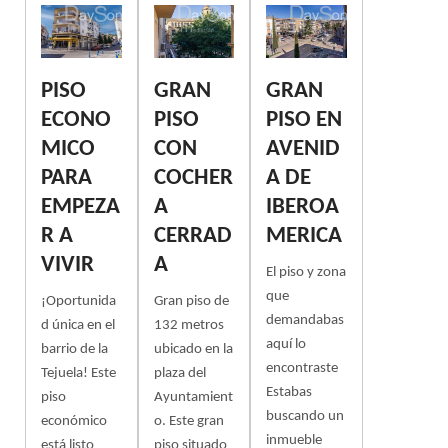
PISO
GRAN
GRAN
ECONO
PISO
PISO EN
MICO
CON
AVENID
PARA
COCHER
A DE
EMPEZA
A
IBEROA
R A
CERRAD
MERICA
VIVIR
A
El piso y zona
que
¡Oportunida
Gran piso de
demandabas
d única en el
132 metros
aquí lo
barrio de la
ubicado en la
encontraste
Tejuela! Este
plaza del
Estabas
piso
Ayuntamient
buscando un
económico
o. Este gran
inmueble
está listo
piso situado