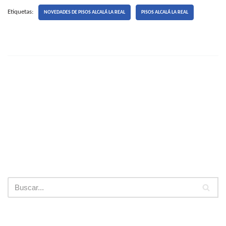
Etiquetas:
NOVEDADES DE PISOS ALCALÁ LA REAL
PISOS ALCALÁ LA REAL