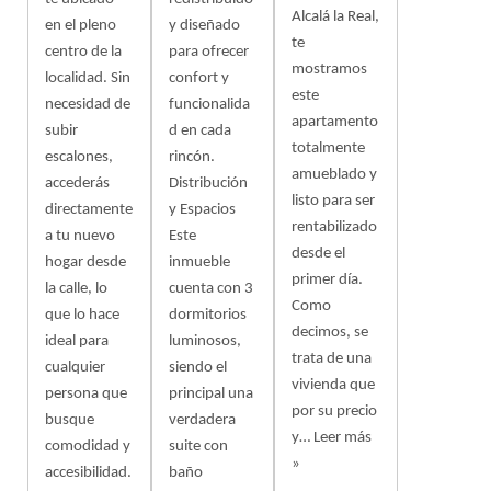
Alcalá la Real,
en el pleno
y diseñado
te
centro de la
para ofrecer
mostramos
localidad. Sin
confort y
este
necesidad de
funcionalida
apartamento
subir
d en cada
totalmente
escalones,
rincón.
amueblado y
accederás
Distribución
listo para ser
directamente
y Espacios
rentabilizado
a tu nuevo
Este
desde el
hogar desde
inmueble
primer día.
la calle, lo
cuenta con 3
Como
que lo hace
dormitorios
decimos, se
ideal para
luminosos,
trata de una
cualquier
siendo el
vivienda que
persona que
principal una
por su precio
busque
verdadera
y…
Leer más
comodidad y
suite con
»
accesibilidad.
baño