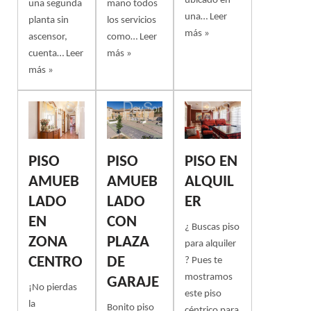
ubicado en
una segunda
mano todos
una…
Leer
planta sin
los servicios
más »
ascensor,
como…
Leer
cuenta…
Leer
más »
más »
PISO
PISO
PISO EN
AMUEB
AMUEB
ALQUIL
LADO
LADO
ER
EN
CON
¿ Buscas piso
ZONA
PLAZA
para alquiler
CENTRO
DE
? Pues te
mostramos
GARAJE
¡No pierdas
este piso
la
Bonito piso
céntrico para