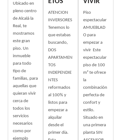
ETOS
VIVIR
Ubicado en
pleno centro
ATENCION
Piso
de Alcalá la
INVERSORES
espectacular
Real, te
Tenemos lo
AMUEBLAD
mostramos
que estabas
O para
este gran
buscando,
empezar a
piso. Un
DOS
vivir Este
inmueble
APARTAMEN
espectacular
para todo
TOS
piso de 100
tipo de
INDEPENDIE
m² te ofrece
familias, para
NTES
la
aquellas que
reformados
combinación
quieran vivir
al 100% y
perfecta de
cerca de
listos para
confort y
todos los
empezar a
estilo.
servicios
alquilar
Situado en
necesarios
desde el
una primera
como por
primer día.
planta SIN
ejemplo