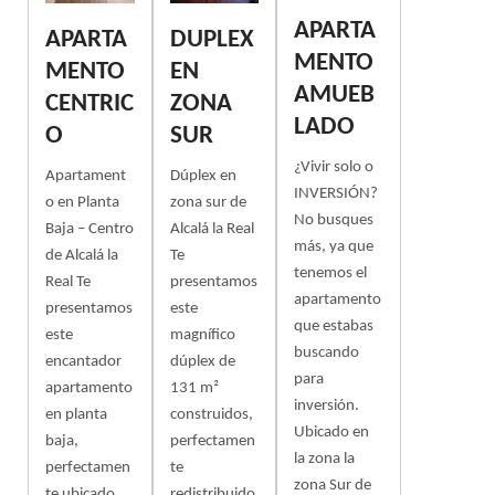
APARTA
APARTA
DUPLEX
MENTO
MENTO
EN
AMUEB
CENTRIC
ZONA
LADO
O
SUR
¿Vivir solo o
Apartament
Dúplex en
INVERSIÓN?
o en Planta
zona sur de
No busques
Baja – Centro
Alcalá la Real
más, ya que
de Alcalá la
Te
tenemos el
Real Te
presentamos
apartamento
presentamos
este
que estabas
este
magnífico
buscando
encantador
dúplex de
para
apartamento
131 m²
inversión.
en planta
construidos,
Ubicado en
baja,
perfectamen
la zona la
perfectamen
te
zona Sur de
te ubicado
redistribuido