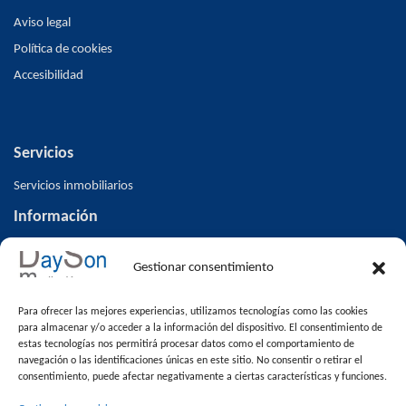
Aviso legal
Política de cookies
Accesibilidad
Servicios
Servicios inmobiliarios
Información
Inicio
Gestionar consentimiento
Inmuebles
Altas/ Bajas V.O
Para ofrecer las mejores experiencias, utilizamos tecnologías como las cookies
Blog
para almacenar y/o acceder a la información del dispositivo. El consentimiento de
estas tecnologías nos permitirá procesar datos como el comportamiento de
Contacto
navegación o las identificaciones únicas en este sitio. No consentir o retirar el
consentimiento, puede afectar negativamente a ciertas características y funciones.
Venta de pisos en Alcalá la Real