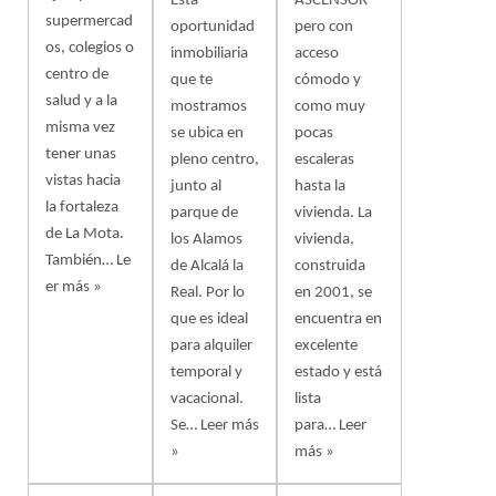
Esta
ASCENSOR
supermercad
oportunidad
pero con
os, colegios o
inmobiliaria
acceso
centro de
que te
cómodo y
salud y a la
mostramos
como muy
misma vez
se ubica en
pocas
tener unas
pleno centro,
escaleras
vistas hacia
junto al
hasta la
la fortaleza
parque de
vivienda. La
de La Mota.
los Alamos
vivienda,
También…
Le
de Alcalá la
construida
er más »
Real. Por lo
en 2001, se
que es ideal
encuentra en
para alquiler
excelente
temporal y
estado y está
vacacional.
lista
Se…
Leer más
para…
Leer
»
más »