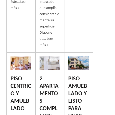
Este…
Leer
integrado
más »
que amplía
considerable
mente su
superficie.
Dispone
de…
Leer
más »
PISO
2
PISO
CENTRIC
APARTA
AMUEB
O Y
MENTO
LADO Y
AMUEB
S
LISTO
LADO
COMPL
PARA