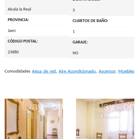
Alcala la Real
3
PROVINCIA:
CUARTOS DE BAÑO:
Jaen
1
CÓDIGO POSTAL:
GARAJE:
23680
NO
Comodidades
Agua de red
,
Aire Acondicionado
,
Ascensor
,
Muebles