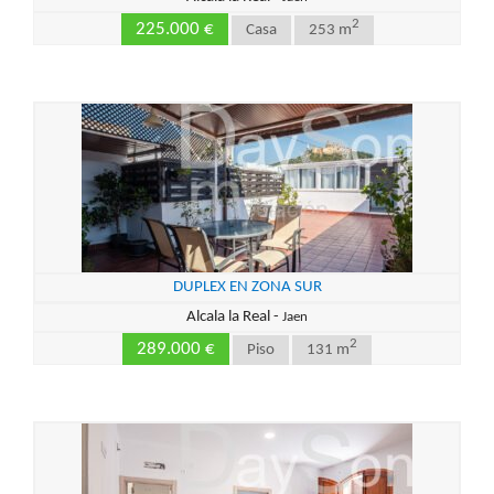
2
225.000 €
Casa
253 m
DUPLEX EN ZONA SUR
Alcala la Real -
Jaen
2
289.000 €
Piso
131 m