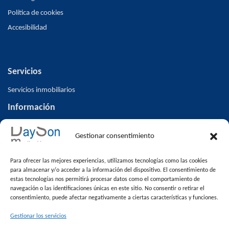
Política de cookies
Accesibilidad
Servicios
Servicios inmobiliarios
Información
Inicio
Gestionar consentimiento
Inmuebles
Altas/ Bajas V.O
Para ofrecer las mejores experiencias, utilizamos tecnologías como las cookies
Blog
para almacenar y/o acceder a la información del dispositivo. El consentimiento de
estas tecnologías nos permitirá procesar datos como el comportamiento de
Contacto
navegación o las identificaciones únicas en este sitio. No consentir o retirar el
consentimiento, puede afectar negativamente a ciertas características y funciones.
Venta de pisos en Alcalá la Real
Inmuebles
Gestionar los servicios