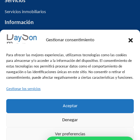
Servicios
Servicios inmobiliarios
Información
Inicio
Gestionar consentimiento
Inmuebles
Altas/ Bajas V.O
Para ofrecer las mejores experiencias, utilizamos tecnologías como las cookies
Blog
para almacenar y/o acceder a la información del dispositivo. El consentimiento de
estas tecnologías nos permitirá procesar datos como el comportamiento de
Contacto
navegación o las identificaciones únicas en este sitio. No consentir o retirar el
consentimiento, puede afectar negativamente a ciertas características y funciones.
Venta de pisos en Alcalá la Real
Inmuebles
Gestionar los servicios
Destacada
Aceptar
En oferta
Inmobiliaria Alcalá la Real
Denegar
Pisos en Alcalá la Real
Ver preferencias
Casas en Alcalá la Real