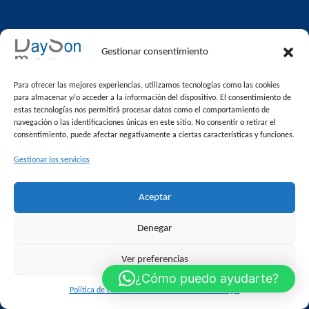
Servicios
Gestionar consentimiento
Servicios inmobiliarios
Para ofrecer las mejores experiencias, utilizamos tecnologías como las cookies
para almacenar y/o acceder a la información del dispositivo. El consentimiento de
Información
estas tecnologías nos permitirá procesar datos como el comportamiento de
navegación o las identificaciones únicas en este sitio. No consentir o retirar el
Inicio
consentimiento, puede afectar negativamente a ciertas características y funciones.
Inmuebles
Gestionar los servicios
Altas/ Bajas V.O
Blog
Aceptar
Contacto
Venta de pisos en Alcalá la Real
Denegar
Inmuebles
Ver preferencias
Destacada
¿Cómo puedo ayudarte?
Política de cookies
Política de Privacidad
Aviso legal
En oferta